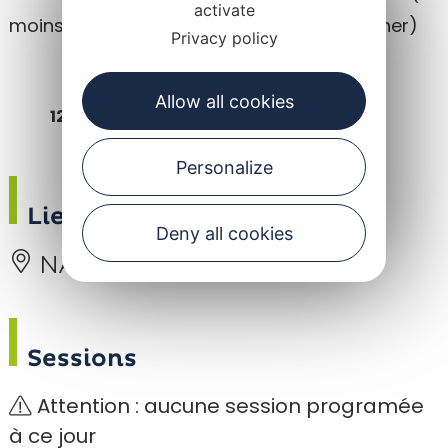
activate
moins de 8 ans un adulte doit accompagner)
Privacy policy
Allow all cookies
12€ par séance
Personalize
Lieu de rendez-vous
Deny all cookies
NAUCELLE
Sessions
Attention : aucune session programée
à ce jour