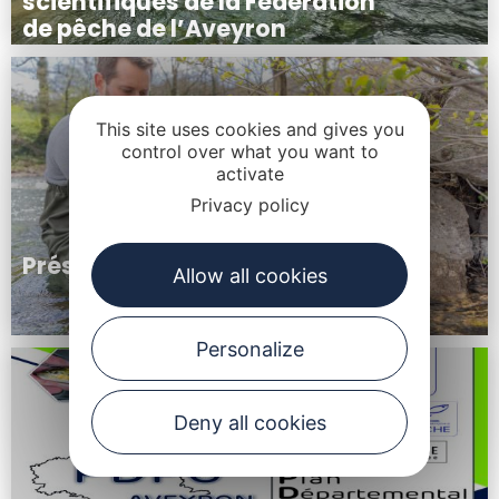
scientifiques de la Fédération
de pêche de l’Aveyron
This site uses cookies and gives you
control over what you want to
activate
Privacy policy
Présentation de l’équipe
Allow all cookies
Personalize
Deny all cookies