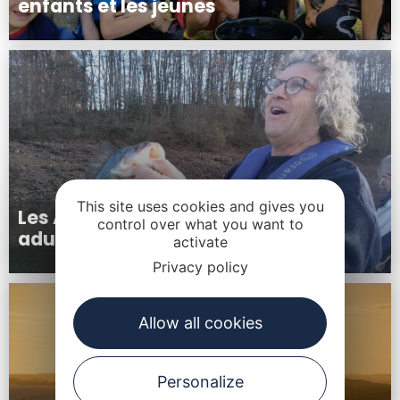
enfants et les jeunes
This site uses cookies and gives you
Les Activités Pêche pour les
control over what you want to
adultes
activate
Privacy policy
Allow all cookies
Personalize