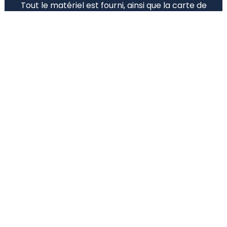
Tout le matériel est fourni, ainsi que la carte de
pêche pour la durée de l’activité (Pass’Pêche).
Sessions 2026
PÊCHE ET NATURE :
Le mercredi 12 août de
09H30
à
12H00
Rendez-vous à Rieupeyroux
Il reste
12
place(s)
S’INSCRIRE
PÊCHE ET NATURE :
Le mercredi 19 août de
09H30
à
12H00
Rendez-vous à Rieupeyroux