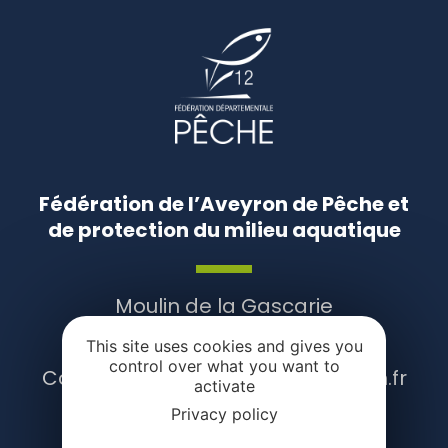
Fédération de l’Aveyron de Pêche et
de protection du milieu aquatique
Moulin de la Gascarie
12000 Rodez
This site uses cookies and gives you
Tél. 05 65 68 41 52
control over what you want to
Contact : contact@pecheaveyron.fr
activate
Privacy policy