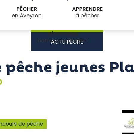
PÊCHER
APPRENDRE
DÉCOUVRIR
ACTU PÊCHE
 pêche jeunes Pl
0
ncours de pêche