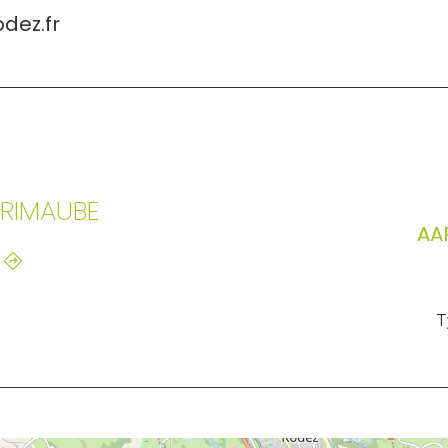
dez.fr
PRIMAUBE
AA
T