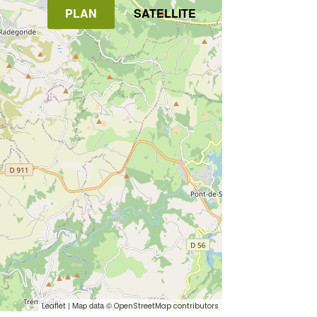
PLAN
SATELLITE
| Map data ©
Leaflet
OpenStreetMap contributors