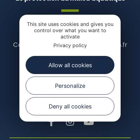
Moulin de la Gascarie
This site uses cookies and gives you
12000 Rodez
control over what you want to
Tél. 05 65 68 41 52
activate
Contact : contact@pecheaveyron.fr
Privacy policy
Allow all cookies
CONTACTEZ-NOUS
Personalize
Suivez-nous
Deny all cookies