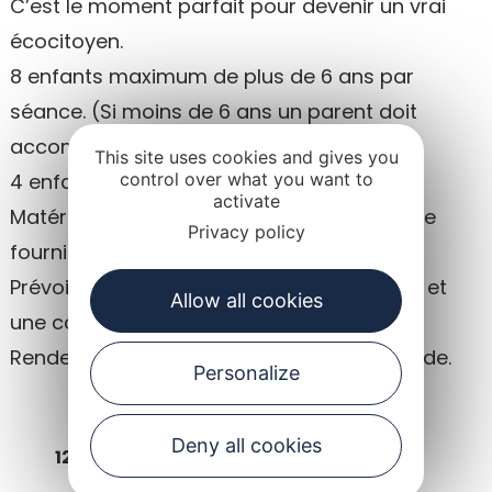
C’est le moment parfait pour devenir un vrai
écocitoyen.
8 enfants maximum de plus de 6 ans par
séance. (Si moins de 6 ans un parent doit
accompagné).
This site uses cookies and gives you
4 enfants minimum.
control over what you want to
activate
Matériel pédagogique et matériel de pêche
Privacy policy
fournis
Prévoir des chaussures d’eau, une gourde et
Allow all cookies
une casquette.
Rendez-vous au parking du pont de la Prade.
Personalize
Deny all cookies
12€ par séance