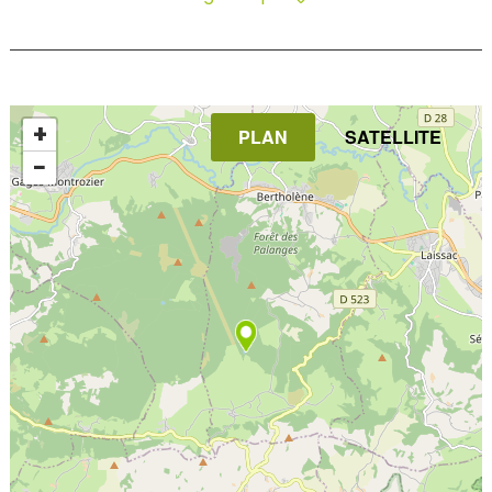
+
PLAN
SATELLITE
−