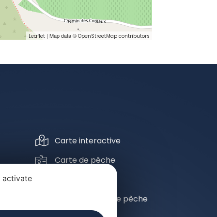
| Map data ©
Leaflet
OpenStreetMap contributors
Carte interactive
Carte de pêche
 activate
Ecole de pêche
Blog de l'école de pêche