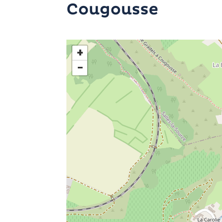
Cougousse
+
−