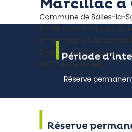
Marcillac à
Commune de Salles-la-S
Limite amont : Moulin du l
Limite aval : Chaussée de 
Linéaire : 1 000 mètres.
Période d’int
AAPPMA de Rodez.
Réserve permanen
Réserve permanen