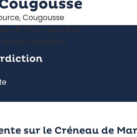
 Cougousse
ource, Cougousse
ieu-dit “Gour-jean Bas”
l’ancien orphelinat
erdiction
te
te sur le Créneau de Mar