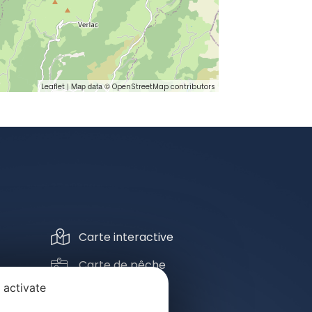
| Map data ©
Leaflet
OpenStreetMap contributors
Carte interactive
Carte de pêche
 activate
Ecole de pêche