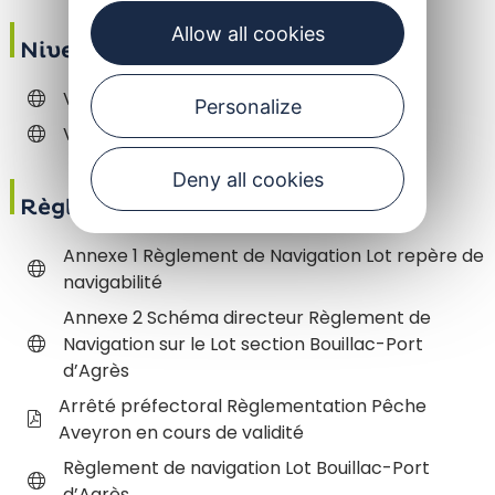
Allow all cookies
Niveau du Lot
Vigicrue Lot Capdenac-Gare
Personalize
Vigicrue Lot Entraygues-sur-Truyère
Deny all cookies
Règlementation
Annexe 1 Règlement de Navigation Lot repère de
navigabilité
Annexe 2 Schéma directeur Règlement de
Navigation sur le Lot section Bouillac-Port
d’Agrès
Arrêté préfectoral Règlementation Pêche
Aveyron en cours de validité
Règlement de navigation Lot Bouillac-Port
d’Agrès