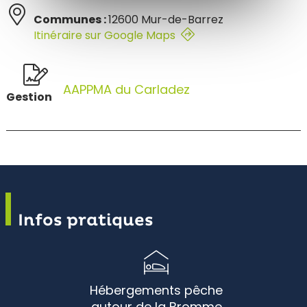
Communes :
12600 Mur-de-Barrez
Itinéraire sur Google Maps
AAPPMA du Carladez
Gestion
Infos pratiques
Hébergements pêche
autour de la Bromme