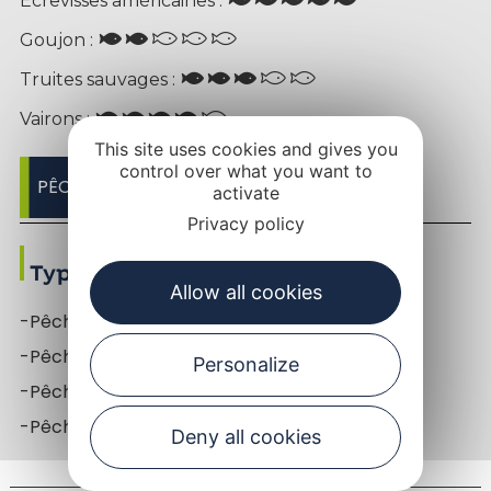
Écrevisses américaines :
Goujon :
Truites sauvages :
Vairons :
This site uses cookies and gives you
control over what you want to
PÊCHER SELON LES POISSONS
activate
Privacy policy
Types de pêche
Allow all cookies
-Pêche à la mouche
-Pêche au coup
Personalize
-Pêche au toc
-Pêche aux leurres des truites
Deny all cookies