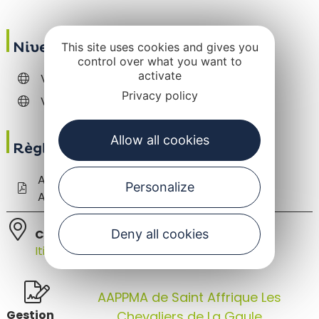
Niveau de la Sorgue
This site uses cookies and gives you
control over what you want to
activate
Vigicrue Sorgue à Saint-Affrique
Privacy policy
Vigicrue Sorgue à Saint-Félix-de-Sorgues
Allow all cookies
Règlementation
Arrêté préfectoral Règlementation Pêche
Personalize
Aveyron en cours de validité
Deny all cookies
Communes :
12400 Versols-et-Lapeyre
Itinéraire sur Google Maps
AAPPMA de Saint Affrique Les
Gestion
Chevaliers de La Gaule