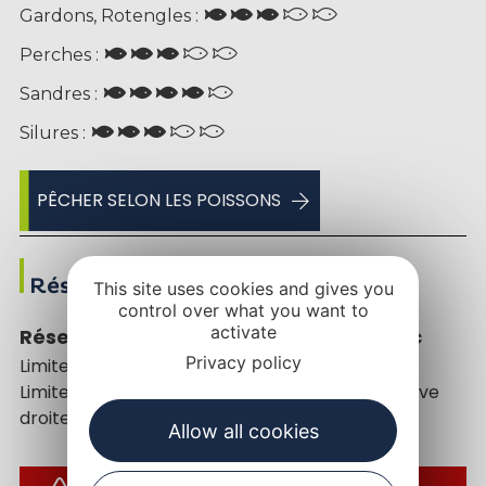
Gardons, Rotengles :
Perches :
Sandres :
Silures :
PÊCHER SELON LES POISSONS
Réserves de pêche
This site uses cookies and gives you
control over what you want to
activate
Réserve temporaire du lac de Golinhac
Privacy policy
Limite amont : Pont d’Estaing.
Limite aval : au droit du ruisseau d’Estressous (rive
droite)
Allow all cookies