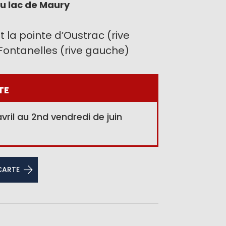
u lac de Maury
nt la pointe d’Oustrac (rive
 Fontanelles (rive gauche)
TE
avril au 2nd vendredi de juin
 CARTE