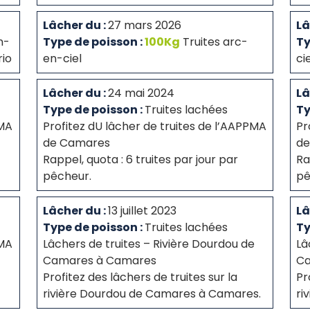
Lâcher du :
27 mars 2026
Lâ
n-
Type de poisson :
100Kg
Truites arc-
Ty
rio
en-ciel
ci
Lâcher du :
24 mai 2024
Lâ
Type de poisson :
Truites lachées
Ty
PMA
Profitez dU lâcher de truites de l’AAPPMA
Pr
de Camares
de
Rappel, quota : 6 truites par jour par
Ra
pêcheur.
pê
Lâcher du :
13 juillet 2023
Lâ
Type de poisson :
Truites lachées
Ty
PMA
Lâchers de truites – Rivière Dourdou de
Lâ
Camares à Camares
Ca
Profitez des lâchers de truites sur la
Pr
rivière Dourdou de Camares à Camares.
ri