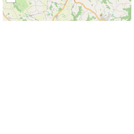
| Map data ©
Leaflet
OpenStreetMap contributors