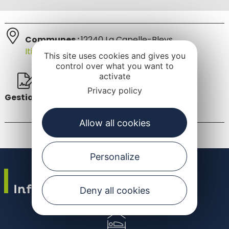
Communes :
12240 La Capelle-Bleys
Itinéraire sur Google Maps
This site uses cookies and gives you
control over what you want to
activate
AAPPMA de Rieupeyroux
Privacy policy
Gestion
Allow all cookies
Personalize
Infos pratiques
Deny all cookies