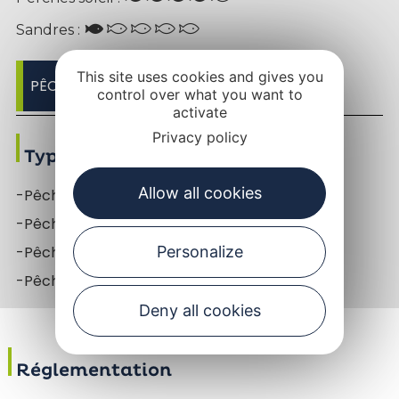
Sandres :
This site uses cookies and gives you
PÊCHER SELON LES POISSONS
control over what you want to
activate
Privacy policy
Types de pêche
Allow all cookies
-Pêche au bouchon des truites
-Pêche au coup
-Pêche aux leurres des carnassiers
Personalize
-Pêche aux leurres des truites
Deny all cookies
Réglementation