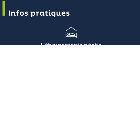
Infos pratiques
Hébergements pêche
autour du Plan d’eau du Gua (lâchers de
truites)
Achats de carte et matériel de pêche
autour du Plan d’eau du Gua (lâchers de
truites)