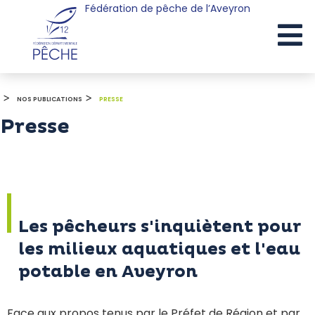
Fédération de pêche de l’Aveyron
Cookies management panel
>
>
NOS PUBLICATIONS
PRESSE
Presse
Les pêcheurs s'inquiètent pour
les milieux aquatiques et l'eau
potable en Aveyron
Face aux propos tenus par le Préfet de Région et par