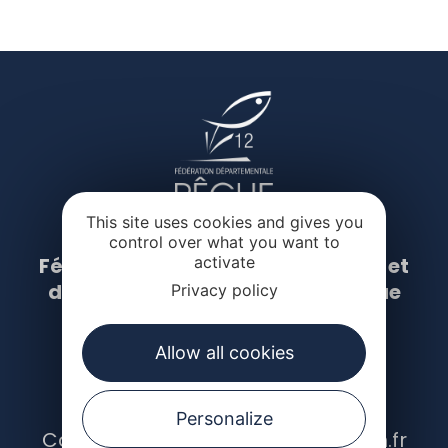
This site uses cookies and gives you
control over what you want to
activate
Fédération de l’Aveyron de Pêche et
de protection du milieu aquatique
Privacy policy
Allow all cookies
Moulin de la Gascarie
12000 Rodez
Tél. 05 65 68 41 52
Personalize
Contact : contact@pecheaveyron.fr