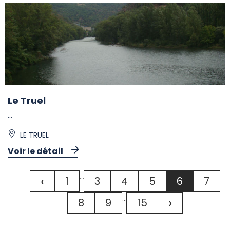
Le Truel
...
LE TRUEL
Voir le détail
...
‹
1
3
4
5
6
7
...
›
8
9
15