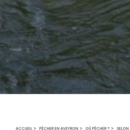
>
>
>
ACCUEIL
PÊCHER EN AVEYRON
OÙ PÊCHER ?
SELON 