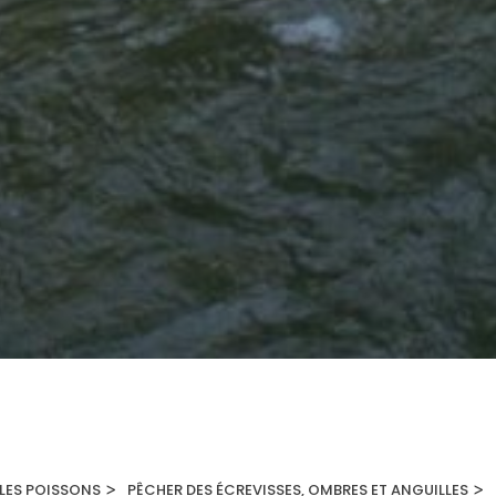
>
>
LES POISSONS
PÊCHER DES ÉCREVISSES, OMBRES ET ANGUILLES