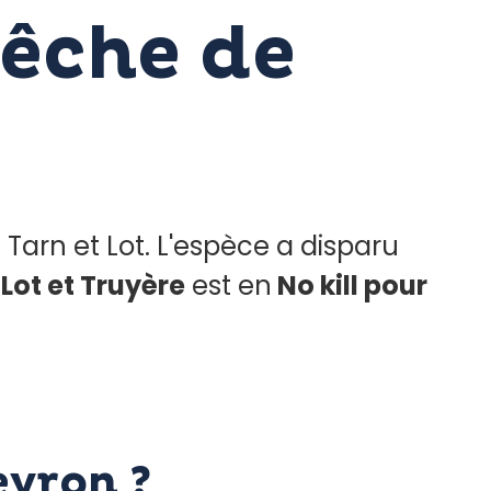
pêche de
 Tarn et Lot. L'espèce a disparu
s
Lot et Truyère
est en
No kill pour
yron ?