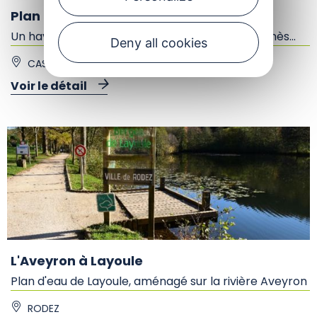
Plan d'eau du Glandou
Un havre de paix proche de Cassagnes-Bégonhès...
Deny all cookies
CASSAGNES-BÉGONHÈS
Voir le détail
L'Aveyron à Layoule
Plan d'eau de Layoule, aménagé sur la rivière Aveyron
RODEZ