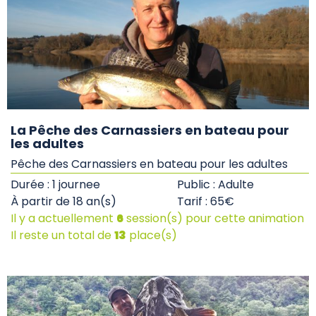
La Pêche des Carnassiers en bateau pour
les adultes
Pêche des Carnassiers en bateau pour les adultes
Durée : 1 journee
Public : Adulte
À partir de 18 an(s)
Tarif : 65€
Il y a actuellement
6
session(s) pour cette animation
Il reste un total de
13
place(s)