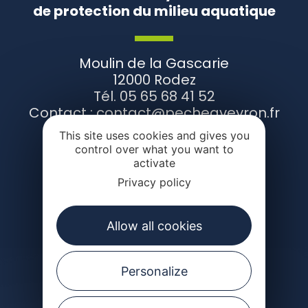
de protection du milieu aquatique
Moulin de la Gascarie
12000 Rodez
Tél. 05 65 68 41 52
Contact : contact@pecheaveyron.fr
This site uses cookies and gives you
control over what you want to
activate
CONTACTEZ-NOUS
Privacy policy
Allow all cookies
Suivez-nous
Personalize