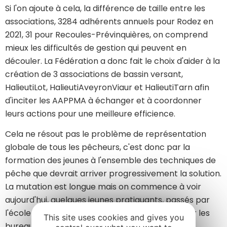
Si l'on ajoute à cela, la différence de taille entre les
associations, 3284 adhérents annuels pour Rodez en
2021, 31 pour Recoules-Prévinquières, on comprend
mieux les difficultés de gestion qui peuvent en
découler. La Fédération a donc fait le choix d'aider à la
création de 3 associations de bassin versant,
HalieutiLot, HalieutiAveyronViaur et HalieutiTarn afin
d'inciter les AAPPMA à échanger et à coordonner
leurs actions pour une meilleure efficience.
Cela ne résout pas le problème de représentation
globale de tous les pêcheurs, c'est donc par la
formation des jeunes à l'ensemble des techniques de
pêche que devrait arriver progressivement la solution.
La mutation est longue mais on commence à voir
aujourd'hui, quelques jeunes pratiquants, passés par
l'école de pêche dans les années 2000 , intégrer les
This site uses cookies and gives you
bureaux des AAPPMA.