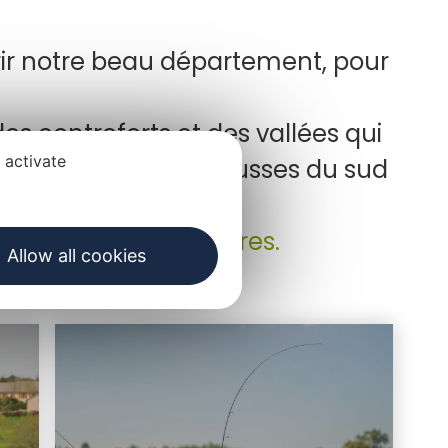
ir notre beau département, pour
des contreforts et des vallées qui
 activate
ou et ses lacs, les causses du sud
d'hébergeurs partenaires.
Allow all cookies