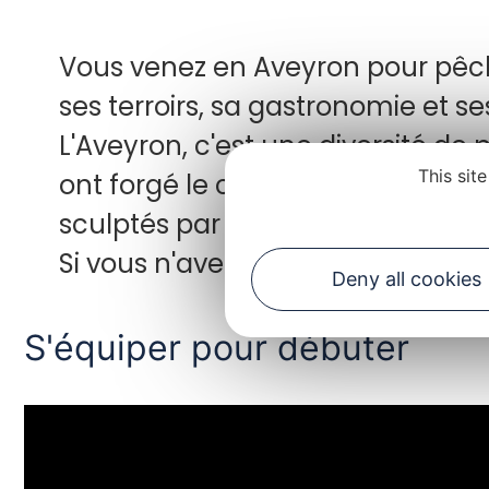
Vous venez en Aveyron pour pêch
ses terroirs, sa gastronomie et s
L'Aveyron, c'est une diversité de 
This sit
ont forgé le caractère des hommes
sculptés par de grandes rivières.
Si vous n'avez pas encore réserv
Deny all cookies
S'équiper pour débuter