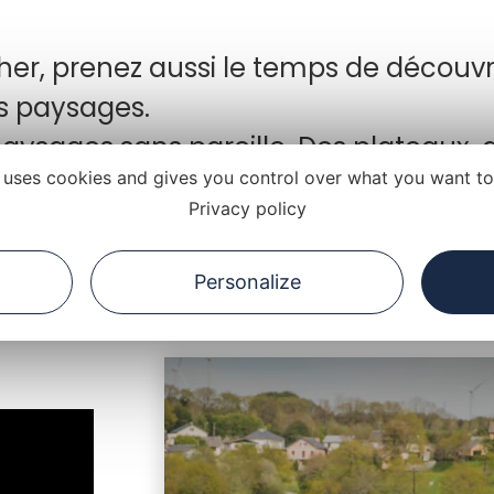
er, prenez aussi le temps de découvr
es paysages.
paysages sans pareille. Des plateaux, 
e uses cookies and gives you control over what you want to
. L'Aubrac, la vallée du Lot, le Lévéz
Privacy policy
é votre hébergement, voici une
liste 
Personalize