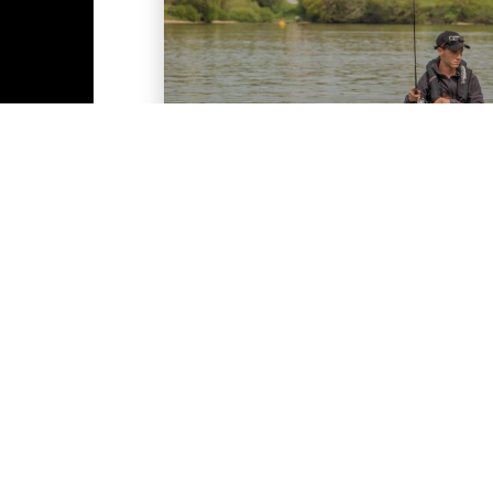
Où pêcher près de mon
lieu de villégiature ?