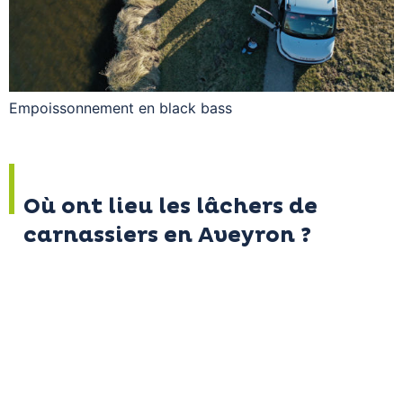
Empoissonnement en black bass
Où ont lieu les lâchers de
carnassiers en Aveyron ?
De 2017 à 2021, des brochets ont été lâchés à Maury,
Castelnau, Pinet, La Croux, la Jourdanie, La Gourde,
Bages, Val de Lenne et sur les biefs de la rivière Lot en
aval de Grand Vabre.
Des black-bass ont été lâchés à Pont-de-Salars, la