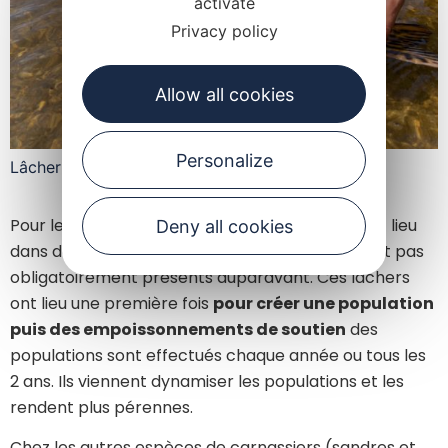
activate
Privacy policy
Allow all cookies
Personalize
Lâcher de brochets
Pour les black-bass, les empoissonnements ont lieu
Deny all cookies
dans des barrages ou plans d’eau où ils n’étaient pas
obligatoirement présents auparavant. Ces lâchers
ont lieu une première fois
pour créer une population
puis des empoissonnements de soutien
des
populations sont effectués chaque année ou tous les
2 ans. Ils viennent dynamiser les populations et les
rendent plus pérennes.
Chez les autres espèces de carnassiers (sandres et