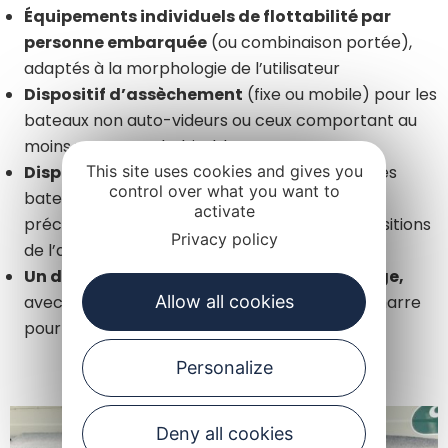
Équipements individuels de flottabilité par
personne embarquée
(ou combinaison portée),
adaptés à la morphologie de l’utilisateur
Dispositif d’assèchement
(fixe ou mobile) pour les
bateaux non auto-videurs ou ceux comportant au
moins un espace habitable.
Dispositif de lutte contre l’incendie
This site uses cookies and gives you
; pour les
control over what you want to
bateaux marqués « CE », se conformer aux
activate
préconisations du fabricant. Autres cas, dispositions
Privacy policy
de l’article 245-5.32 division 245
Un dispositif de remorquage et d’amarrage,
avec au moins un point d’amarrage et une amarre
Allow all cookies
pour assurer ces 2 fonctions.
Personalize
Deny all cookies