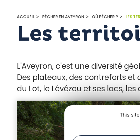
>
>
>
ACCUEIL
PÊCHER EN AVEYRON
OÙ PÊCHER ?
LES TE
Les territo
L'Aveyron, c'est une diversité gé
Des plateaux, des contreforts et 
du Lot, le Lévézou et ses lacs, le
This sit