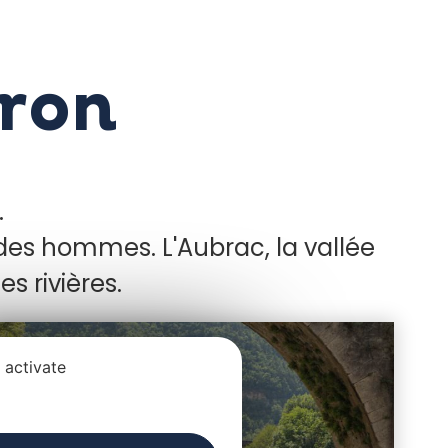
yron
.
 des hommes. L'Aubrac, la vallée
s rivières.
 activate